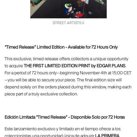
STREET ARTISTS II
“Timed Release” Limited Edition - Available for 72 Hours Only
This exclusive, timed release offers collectors a unique opportunity
to acquire
THE FIRST LIMITED EDITION PRINT by EDGAR PLANS
.
For a period of 72 hours only—beginning November 4th at 15:00 CET
—you will be able to secure your piece. The final edition size will
depend solely on the orders placed during this window, making each
piece part of a truly exclusive collection.
Edición Limitada “Timed Release” - Disponible Solo por 72 Horas
Este lanzamiento exclusivo y limitado en el tiempo ofrece a los
coleccionistas una oportunidad única de adquirir
LA PRIMERA