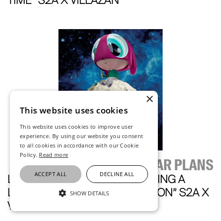
TIME” S2A X VILLAZAN
×
This website uses cookies
This website uses cookies to improve user
experience. By using our website you consent
to all cookies in accordance with our Cookie
Policy.
Read more
EDGAR PLANS
ACCEPT ALL
DECLINE ALL
LIMITED-EDITION POSTER “FLYING A
LITTLE ARTIST IN A FUNNY MOON” S2A X
SHOW DETAILS
VILLAZAN